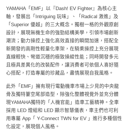
YAMAHA「EMF」以『Dash! EV Fighter』為核心主
軸，發展出「Intriguing 玩味」、「Radical 激進」及
「Superior 優越」的三大概念。獨樹一格的外觀原創
設計，展現無機生命的強勁結構美學，引領市場創新
潮流；動力操控上強化高效直接的瞬間加速，搭配全
新開發的高剛性輕量化車架，在騎乘操控上充分展現
直線輕快、彎道沉穩的極致操縱性能；同時開發多元
且極具差異化的改裝配件，讓消費者可依個人喜好隨
心搭配，打造專屬的珍藏品，盡情展現自我風格。
此外「EMF」擁有現行電動機車市場上少見的中央龍
骨及獨特簍空尾部造型，除強化整體視覺外並充分體
現YAMAHA獨特的「人機官能」造車工藝精神。全車
採用 LED 燈組和 LED 顯示智慧儀表，車主們也可利
用專屬 App「 Y-Connect TWN for EV 」進行多種個性
化設定，展現個人風格。