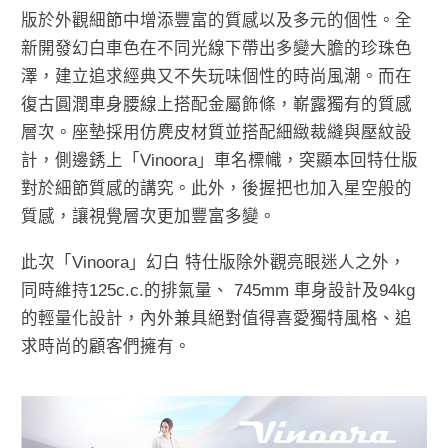
版於外觀細節中增添豐富的質感以及多元的個性。全
新開發幻白車色在不同光線下帶出多變大膽的珍珠色
澤，建立追求經典又不失玩味個性的時尚風潮。而在
復古圓潤車身腰線上搭配金屬飾條，嶄露獨有的質感
層次。座墊採用仿麂皮材質並搭配細緻裁縫與壓紋設
計，側邊銹上「Vinoora」車名標幟，突顯本回特仕版
對於細節質感的講究。此外，後握把也加入星空般的
質感，讓視覺層次更加豐富多變。
此次「Vinoora」幻白 特仕版除外觀亮眼迷人之外，
同時維持125c.c.的排氣量、 745mm 車身設計及94kg
的輕量化設計，內外兼具絕對值得喜愛獨特風格、追
求時尚的顧客們擁有。